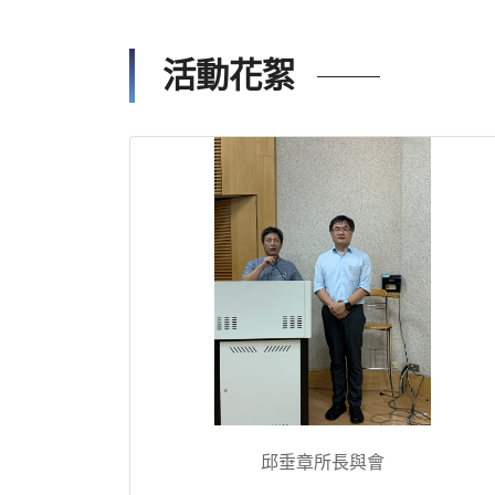
活動花絮
邱垂章所長與會