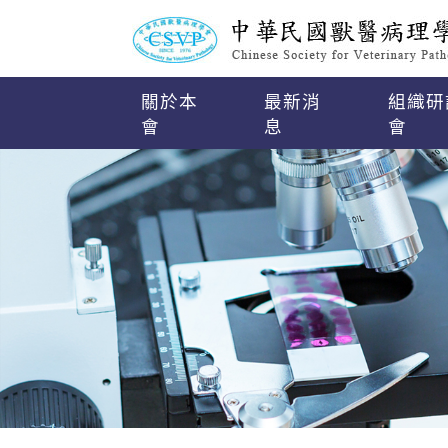
關於本
最新消
組織研
會
息
會