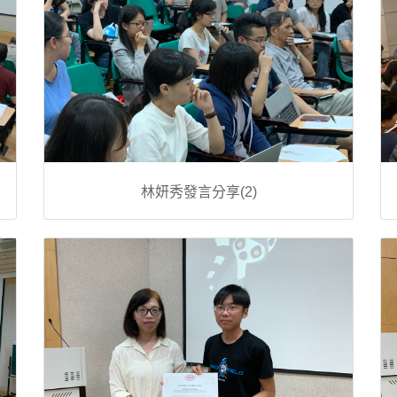
林妍秀發言分享(2)