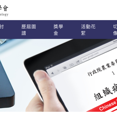
討
歷屆圖
獎學
活動花
譜
金
絮