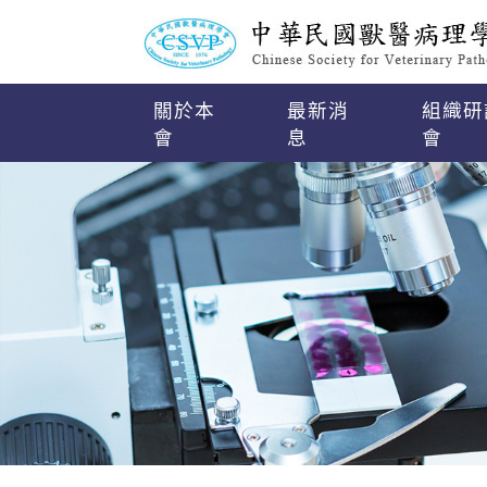
關於本
最新消
組織研
會
息
會