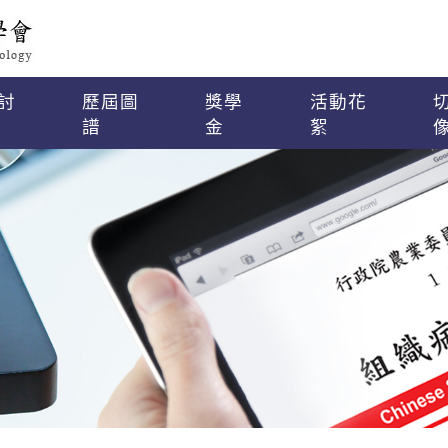
討
歷屆圖
獎學
活動花
譜
金
絮